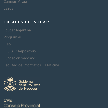
Campus Virtual
Lazos
ENLACES DE INTERÉS
Educar Argentina
Program.ar
Flisol
EESISEG Repositorio
Fundación Sadosky
Facultad de Informática – UNComa