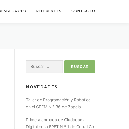
DESBLOQUEO
REFERENTES
CONTACTO
n
n
NOVEDADES
C
Taller de Programación y Robótica
en el CPEM N.º 36 de Zapala
e
a
Primera Jornada de Ciudadanía
6
Digital en la EPET N.º 1 de Cutral Có