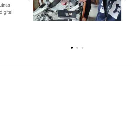
uinas
igital