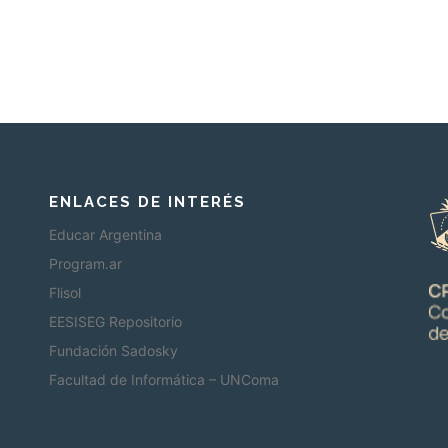
ENLACES DE INTERÉS
Educar Argentina
Program.ar
Flisol
EESISEG Repositorio
Fundación Sadosky
Facultad de Informática – UNComa